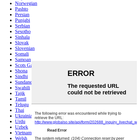
Norwegian
Pashto
Persian
Punjabi
Serbian
Sesotho
Sinhala
Slovak
Slovenian
Somali
Samoan
Scots Gaelic
Shona
Sindhi
Sundanese
Swahili
Tajik
Tamil
Telugu
Thai
Ukrainian
Urdu
Uzbek
Vietnamese
Welsh