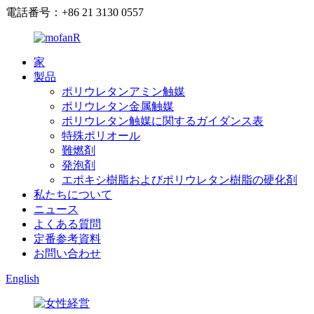
電話番号：+86 21 3130 0557
家
製品
ポリウレタンアミン触媒
ポリウレタン金属触媒
ポリウレタン触媒に関するガイダンス表
特殊ポリオール
難燃剤
発泡剤
エポキシ樹脂およびポリウレタン樹脂の硬化剤
私たちについて
ニュース
よくある質問
定番参考資料
お問い合わせ
English