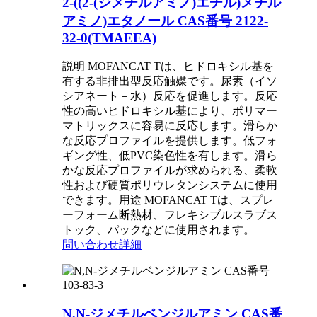
2-((2-(ジメチルアミノ)エチル)メチル
アミノ)エタノール CAS番号 2122-
32-0(TMAEEA)
説明 MOFANCAT Tは、ヒドロキシル基を
有する非排出型反応触媒です。尿素（イソ
シアネート－水）反応を促進します。反応
性の高いヒドロキシル基により、ポリマー
マトリックスに容易に反応します。滑らか
な反応プロファイルを提供します。低フォ
ギング性、低PVC染色性を有します。滑ら
かな反応プロファイルが求められる、柔軟
性および硬質ポリウレタンシステムに使用
できます。用途 MOFANCAT Tは、スプレ
ーフォーム断熱材、フレキシブルスラブス
トック、パックなどに使用されます。
問い合わせ
詳細
N,N-ジメチルベンジルアミン CAS番