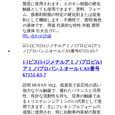
製造に使用されます。エポキシ樹脂の硬化
触媒としても使用できます。塗料、フォー
ム、接着剤樹脂の特定の硬化剤または促進
剤として機能します。不燃性で、透明/無色
の液体です。用途 代表的な特性 外観 透明
な液体 引火点 (TC...
問い合わせ
詳細
1-[ビス[3-(ジメチルアミノ)プロピル]
アミノ]プロパン-2-オール CAS番号
67151-63-7
説明 MOFAN 50は、低臭気で反応性の高い
強力なゲル触媒で、優れたバランスと汎用
性、良好な流動性を持ち、従来の触媒であ
るトリエチレンジアミンの1:1代替として使
用できます。主にフレキシブルフォームの
成形に使用され、特に自動車内装材の製造