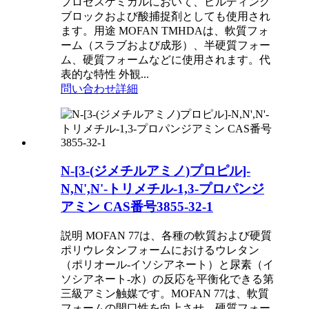
プロセスケミカルにおいて、ビルディング
ブロックおよび酸捕捉剤としても使用され
ます。用途 MOFAN TMHDAは、軟質フォ
ーム（スラブおよび成形）、半硬質フォー
ム、硬質フォームなどに使用されます。代
表的な特性 外観...
問い合わせ
詳細
N-[3-(ジメチルアミノ)プロピル]-
N,N',N'-トリメチル-1,3-プロパンジ
アミン CAS番号3855-32-1
説明 MOFAN 77は、各種の軟質および硬質
ポリウレタンフォームにおけるウレタン
（ポリオール-イソシアネート）と尿素（イ
ソシアネート-水）の反応を平衡化できる第
三級アミン触媒です。MOFAN 77は、軟質
フォームの開口性を向上させ、硬質フォー