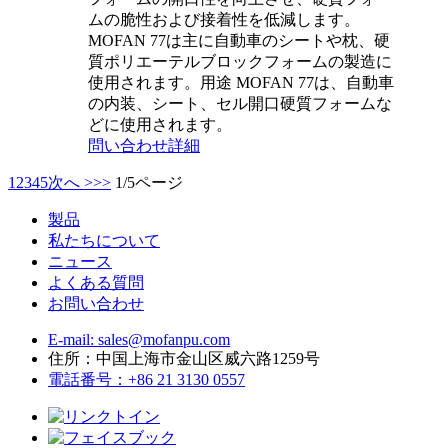
ムの脆性および接着性を低減します。
MOFAN 77は主に自動車のシートや枕、硬
質ポリエーテルブロックフォームの製造に
使用されます。用途 MOFAN 77は、自動車
の内装、シート、セル開口硬質フォームな
どに使用されます。
問い合わせ
詳細
1
2
3
4
5
次へ >
>>
1/5ページ
製品
私たちについて
ニュース
よくある質問
お問い合わせ
E-mail: sales@mofanpu.com
住所：中国上海市金山区威六路1259号
電話番号：+86 21 3130 0557