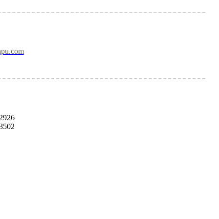
npu.com
2926
3502