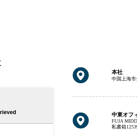
社
本社
中国上海市
中東オフ
FUJA MID
私書箱125