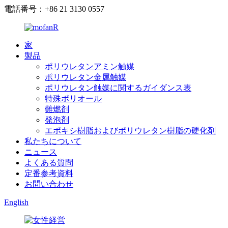
電話番号：+86 21 3130 0557
家
製品
ポリウレタンアミン触媒
ポリウレタン金属触媒
ポリウレタン触媒に関するガイダンス表
特殊ポリオール
難燃剤
発泡剤
エポキシ樹脂およびポリウレタン樹脂の硬化剤
私たちについて
ニュース
よくある質問
定番参考資料
お問い合わせ
English