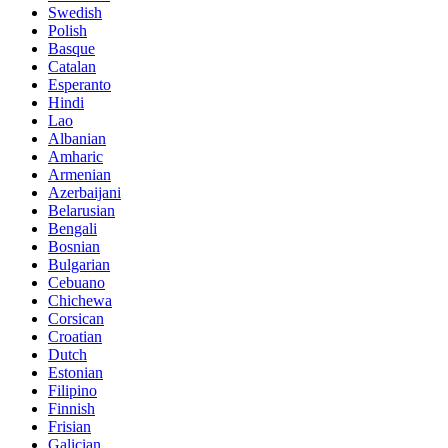
Swedish
Polish
Basque
Catalan
Esperanto
Hindi
Lao
Albanian
Amharic
Armenian
Azerbaijani
Belarusian
Bengali
Bosnian
Bulgarian
Cebuano
Chichewa
Corsican
Croatian
Dutch
Estonian
Filipino
Finnish
Frisian
Galician