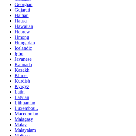
Georgian
Gujarati
Haitian
Hausa
Hawaiian
Hebrew
Hmong
Hungarian
Icelandic
Igbo
Javanese
Kannada
Kazakh
Khmer
Kurdish
Kyrgyz
Latin
Latvian
Lithuanian
Luxembou..
Macedonian
Malagasy
Malay
Malayalam
Maltese