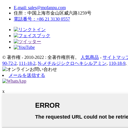
E-mail: sales@mofanpu.com
住所：中国上海市金山区威六路1259号
電話番号：+86 21 3130 0557
© 著作権 - 2010-2022 : 全著作権所有。
人気商品
-
サイトマッ
90-72-2
,
111-18-2
,
N-メチルジシクロヘキシルアミン
,
110-18-9
,
メールを送信する
x