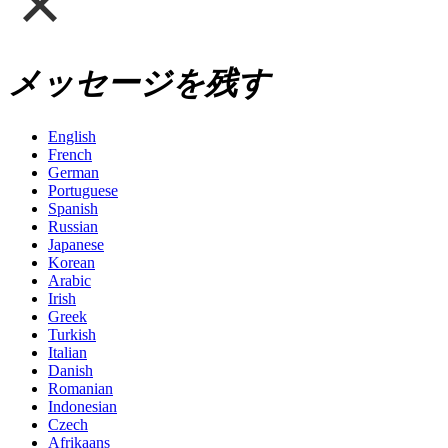
メッセージを残す
English
French
German
Portuguese
Spanish
Russian
Japanese
Korean
Arabic
Irish
Greek
Turkish
Italian
Danish
Romanian
Indonesian
Czech
Afrikaans